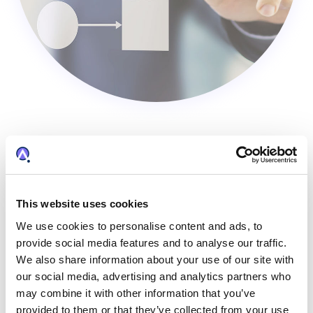
Streamlinen Sie Bewertung &
Entscheidungsfindung
Die AQX Innovation Management nutzt flexible
This website uses cookies
Workflows und konfigurierbare Tools für die
We use cookies to personalise content and ads, to
Weiterleitung, Einstufung, Prüfung und Genehmigung
provide social media features and to analyse our traffic.
von Ideen- und Innovationseinreichungen.
We also share information about your use of our site with
Beschleunigen Sie die Zeit bis zur Entscheidung,
our social media, advertising and analytics partners who
ohne die Qualität des Bewertungsprozesses zu
may combine it with other information that you’ve
beeinträchtigen.
provided to them or that they’ve collected from your use