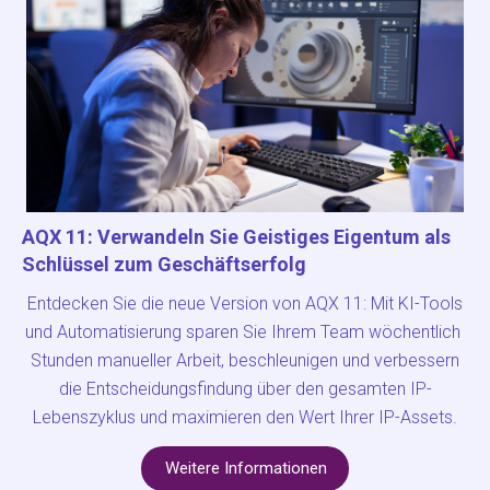
AQX 11: Verwandeln Sie Geistiges Eigentum als
Schlüssel zum Geschäftserfolg
Entdecken Sie die neue Version von AQX 11: Mit KI-Tools
und Automatisierung sparen Sie Ihrem Team wöchentlich
Stunden manueller Arbeit, beschleunigen und verbessern
die Entscheidungsfindung über den gesamten IP-
Lebenszyklus und maximieren den Wert Ihrer IP-Assets.
Weitere Informationen