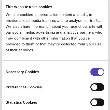
prendre des décisions plus rapidement. Près d’un
This website uses cookies
million de professionnels de la propriété
We use cookies to personalise content and ads, to
intellectuelle dans plus de 150 pays utilisent
provide social media features and to analyse our traffic.
ANAQUA pour assurer la gestion d’actifs
We also share information about your use of our site with
intellectuels d’une valeur de plus d’un milliard de
our social media, advertising and analytics partners who
dollars. Nombre de marques les plus connues et de
may combine it with other information that you’ve
produits les plus innovants ont été conceptualisés,
provided to them or that they’ve collected from your use
évalués, protégés et monétisés grâce à la
of their services.
plateforme ANAQUA. Anaqua est une société privée
dont le siège social se trouve à Boston, aux États-
C
Unis. Elle dispose de bureaux importants en Europe,
Necessary Cookies
o
situés à Londres au Royaume-Uni et à Pau en France,
n
ainsi que d’autres établissements dans des villes
s
d’Amérique du Nord, d’Asie et d’Europe. L’expertise
Preferences Cookies
e
du personnel d’ANAQUA Services & Client Services,
n
associée à notre méthodologie éprouvée de mise en
t
Statistics Cookies
service, vous fournit des solutions réussies dans les
S