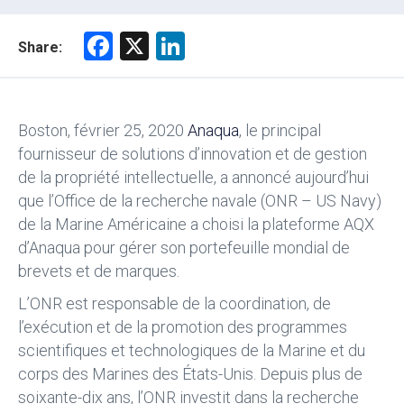
F
X
Li
Share:
a
nk
ce
e
b
dI
Boston, février 25, 2020
Anaqua
, le principal
o
n
fournisseur de solutions d’innovation et de gestion
de la propriété intellectuelle, a annoncé aujourd’hui
ok
que l’Office de la recherche navale (ONR – US Navy)
de la Marine Américaine a choisi la plateforme AQX
d’Anaqua pour gérer son portefeuille mondial de
brevets et de marques.
L’ONR est responsable de la coordination, de
l’exécution et de la promotion des programmes
scientifiques et technologiques de la Marine et du
corps des Marines des États-Unis. Depuis plus de
soixante-dix ans, l’ONR investit dans la recherche