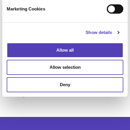
délais et le budget impartis.
e
Marketing Cookies
l
e
Press Contact
c
Amanda Glagolev
Show details
t
Anaqua
i
+1 (617) 375 2626
o
aglagolev@anaqua.com
Allow all
n
Achim von Michel
WORDUP PR
+49 (0)89 2 878 878 0
Allow selection
presse@wordup.de
Kyoko Tsurumi (
鶴見恭子
)
Anaqua
Deny
+81 050 5235 1595
ktsurumi@anaqua.com