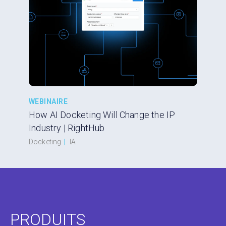
WEBINAIRE
How AI Docketing Will Change the IP
Industry | RightHub
Docketing
|
IA
PRODUITS