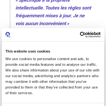
intellectuelle. Toutes les règles sont
fréquemment mises à jour. Je ne
vois aucun inconvénient »
- Utilisateur vérifié dans un cabinet
d’avocat < 50 employés
This website uses cookies
We use cookies to personalise content and ads, to
provide social media features and to analyse our traffic.
Pourquoi nos utilisateurs aiment-ils PATTSY
We also share information about your use of our site with
WAVE ?
our social media, advertising and analytics partners who
may combine it with other information that you’ve
PATTSY WAVE est un puissant outil de gestion
provided to them or that they’ve collected from your use
automatisée de la propriété intellectuelle. Il
of their services.
aide les départements de propriété
intellectuelle à fonctionner plus efficacement, à