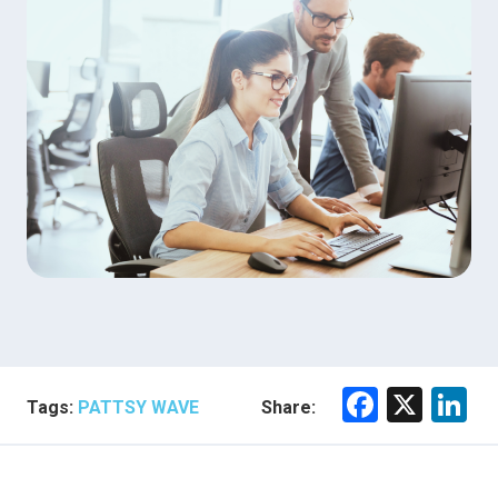
F
X
Li
Tags:
PATTSY WAVE
Share:
a
n
ce
e