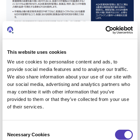
This website uses cookies
We use cookies to personalise content and ads, to
provide social media features and to analyse our traffic.
We also share information about your use of our site with
our social media, advertising and analytics partners who
may combine it with other information that you’ve
provided to them or that they’ve collected from your use
of their services.
医薬知財管理
延長を含めた医薬に関る全ライフサイクルのタイ
C
ムライン、収益への貢献や費用の可視化など、医
Necessary Cookies
o
薬知財の各ステージにおける知財管理を強力に支