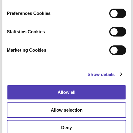
n
援します。
s
Preferences Cookies
e
特許権の存続期間延長や補充的保護証明書
n
（SPC）をグローバルに管理したり、医薬品ベー
t
Statistics Cookies
スでワークフローを自動化して重要な業務プロセ
S
スや法的要件に効率的かつ確実に対応することを
e
支援します。
Marketing Cookies
l
e
ダウンロード
c
Show details
t
i
o
Allow all
n
Allow selection
アナクア システム ホスティング
Deny