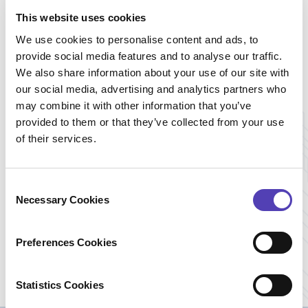
クライアントの声
This website uses cookies
当社では、既存の自社システムから次世代の特許
We use cookies to personalise content and ads, to
管理ソフトウェアへの移行を望んでいました。徹
provide social media features and to analyse our traffic.
底的な評価を行った結果、当社はアナクアIAMソ
We also share information about your use of our site with
リューションを選択しました。これは、当社のグ
our social media, advertising and analytics partners who
ローバルな特許部門で働くスペシャリストたちに
may combine it with other information that you’ve
ユーザーフレンドリーで効率的な職場を提供する
という当初からの目標を満たす優れた能力がアナ
provided to them or that they’ve collected from your use
クアに備わっていたためです。
of their services.
C
ラース・ケルベルグ（Lars
Necessary Cookies
o
Kellberg）氏 コーポレート
特許担当副社長,
n
Novo Nordisk A/S
s
Preferences Cookies
e
n
t
Statistics Cookies
S