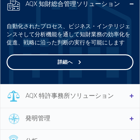
AQX 知財総合管理ソリューション
Col
自動化されたプロセス、ビジネス・インテリジェ
ンスそして分析機能を通して知財業務の効率化を
促進、戦略に沿った判断の実行を可能にします
詳細へ
AQX 特許事務所ソリューション
Ex
発明管理
Ex