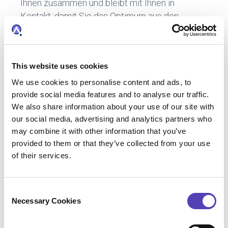
Ihnen zusammen und bleibt mit Ihnen in
Kontakt, damit Sie das Optimum aus den
Funktionen in AQX Law Firm Essential
herausholen können.
Joe:
Das ist Ihre Chance, ein System zu nutzen,
This website uses cookies
das genau die Komponenten besitzt, die Sie
We use cookies to personalise content and ads, to
brauchen, aber mit Ihnen mitwächst. Diese
provide social media features and to analyse our traffic.
Features sind bereit für Sie, wenn Sie bereit
We also share information about your use of our site with
sind, sie zu nutzen.
our social media, advertising and analytics partners who
may combine it with other information that you’ve
provided to them or that they’ve collected from your use
of their services.
Webinar
How digitizing your IP management can
C
lower costs and increase value. Hear
Necessary Cookies
o
how Cedar White Bradley IP, an
n
intellectual property consultancy, got
s