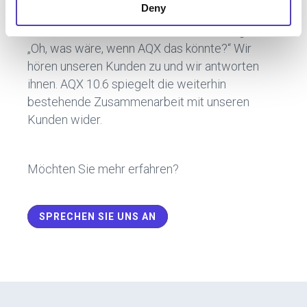
Deny
Kunden und Unternehmen uns dabei helfen
diese Vision zu verwirklichen und uns sagen:
„Oh, was wäre, wenn AQX das könnte?“ Wir
hören unseren Kunden zu und wir antworten
ihnen. AQX 10.6 spiegelt die weiterhin
bestehende Zusammenarbeit mit unseren
Kunden wider.
Möchten Sie mehr erfahren?
SPRECHEN SIE UNS AN