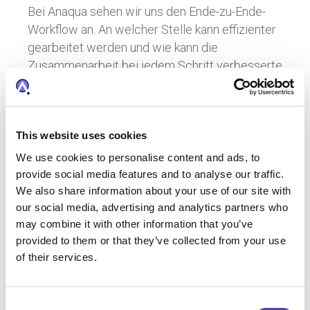
Bei Anaqua sehen wir uns den Ende-zu-Ende-
Workflow an. An welcher Stelle kann effizienter
gearbeitet werden und wie kann die
Zusammenarbeit bei jedem Schritt verbesserte
werden? Zum Beispiel ermöglicht Anaqua
Connect Nutzern, Fehler zu vermeiden, die mit
dem doppelten Docketing zusammenhängen
This website uses cookies
und nahtlosere Beziehungen mit ihren
jeweiligen Kanzleien und Vertretern zu
We use cookies to personalise content and ads, to
unterhalten. Diese Plattform stellt sicher, dass
provide social media features and to analyse our traffic.
die Datenqualität beibehalten und Effizienz
We also share information about your use of our site with
our social media, advertising and analytics partners who
gesteigert wird.
may combine it with other information that you’ve
provided to them or that they’ve collected from your use
of their services.
Zusätzlich wollten wir Anmeldungen im Ausland
so einfach wie möglich gestalten. Nun können
Nutzer Prognosen erstellen, zusätzlich
C