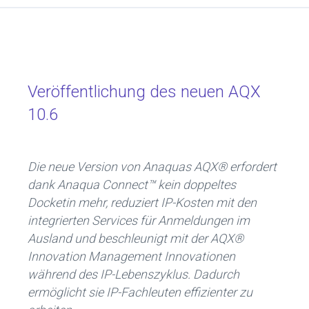
a
nk
ce
e
b
dI
o
n
ok
Veröffentlichung des neuen AQX
10.6
Die neue Version von Anaquas AQX® erfordert
dank Anaqua Connect™ kein doppeltes
Docketin mehr, reduziert IP-Kosten mit den
integrierten Services für Anmeldungen im
Ausland und beschleunigt mit der AQX®
Innovation Management Innovationen
während des IP-Lebenszyklus. Dadurch
ermöglicht sie IP-Fachleuten effizienter zu