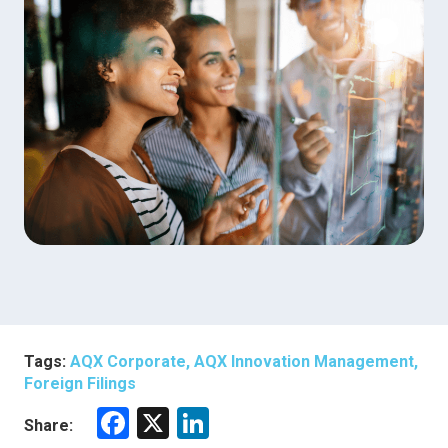
Tags:
AQX Corporate, AQX Innovation Management,
Foreign Filings
F
X
Li
Share: