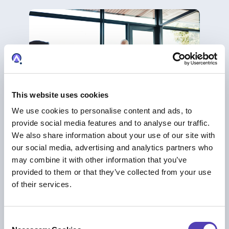
This website uses cookies
We use cookies to personalise content and ads, to
provide social media features and to analyse our traffic.
We also share information about your use of our site with
BLOG
our social media, advertising and analytics partners who
Why It’s Time to Streamline and Automate
may combine it with other information that you’ve
Foreign Filing Processes
provided to them or that they’ve collected from your use
IP-Serviceleistungen
of their services.
C