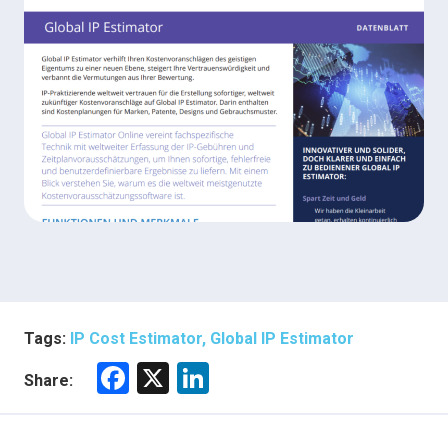
Tags:
IP Cost Estimator, Global IP Estimator
F
X
Li
Share:
a
nk
ce
e