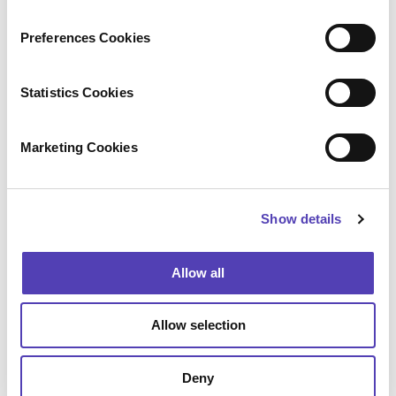
n
s
Preferences Cookies
e
n
t
Statistics Cookies
S
e
Marketing Cookies
l
e
c
Show details
t
i
o
Allow all
n
Allow selection
Deny