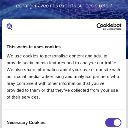
échanger avec nos experts sur ces sujets ?
Inscrivez‑vous pour recevoir nos prochains
contenus et invitations
This website uses cookies
We use cookies to personalise content and ads, to
provide social media features and to analyse our traffic.
We also share information about your use of our site with
our social media, advertising and analytics partners who
may combine it with other information that you’ve
provided to them or that they’ve collected from your use
of their services.
C
Necessary Cookies
o