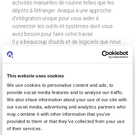
activités manuelles de routine telles que les
dépôts à l'étranger. Anaqua a une approche
d'intégration unique pour vous aider à
connecter les outils et systèmes dont vous
avez besoin pour faire votre travail.
Il y a beaucoup d'outils et de logiciels que nous
avons intégrés dans les plateformes de gestion
de la PI d'Anaqua -
AQX® Corporate
,
AQX® Law
Firm
, and
PATTSY WAVE
®. Notamment les
analyses
AcclaimIP™ analytics
,
Portfolio
This website uses cookies
Estimator
®,
les services d’extension de
We use cookies to personalise content and ads, to
brevets à l’international
, et bien plus.
provide social media features and to analyse our traffic.
Intégration flexible avec les outils que vous
We also share information about your use of our site with
utilisez quotidiennement
our social media, advertising and analytics partners who
may combine it with other information that you’ve
provided to them or that they’ve collected from your use
Il y a trois ans, nous avons constaté un besoin
of their services.
croissant d’intégration. Cela a conduit à