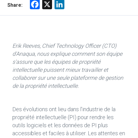
F
X
Li
Share:
a
nk
ce
e
b
dI
o
n
Erik Reeves, Chief Technology Officer (CTO)
ok
d'Anaqua, nous explique comment son équipe
s'assure que les équipes de propriété
intellectuelle puissent mieux travailler et
collaborer sur une seule plateforme de gestion
de la propriété intellectuelle.
Des évolutions ont lieu dans l'industrie de la
propriété intellectuelle (PI) pour rendre les
outils logiciels et les données de PI plus
accessibles et faciles à utiliser. Les attentes en