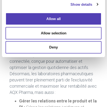
plateforme : de nouvelles fonctionnalités pour
Show details
t
le secteur pharmaceutique seront bientôt
i
disponibles dans la prochaine mise à jour
o
Allow all
d’AQX. Grâce à notre collaboration avec les
n
clients, combinée à notre expertise de la
Allow selection
gestion de la PI dans ce domaine, Anaqua
réussit à répondre à des besoins que personne
d’autre ne satisfait !
Deny
AQX est une plateforme de PI entièrement
connectée, conçue pour automatiser et
optimiser la gestion quotidienne des actifs.
Désormais, les laboratoires pharmaceutiques
peuvent tirer pleinement parti de l’exclusivité
commerciale et maximiser leur rentabilité avec
AQX Pharma, mais aussi :
Gérer les relations entre le produit et la