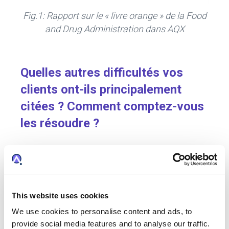
Fig.1: Rapport sur le « livre orange » de la Food
and Drug Administration dans AQX
Quelles autres difficultés vos
clients ont-ils principalement
citées ? Comment comptez-vous
les résoudre ?
Pour les clients pharmaceutiques, il est
indispensable de pouvoir gérer la relation entre
les actifs de PI et les produits qu'ils protègent
This website uses cookies
afin de respecter les obligations
We use cookies to personalise content and ads, to
réglementaires et opérationnelles. Nous
provide social media features and to analyse our traffic.
sommes en train de développer, en étroite