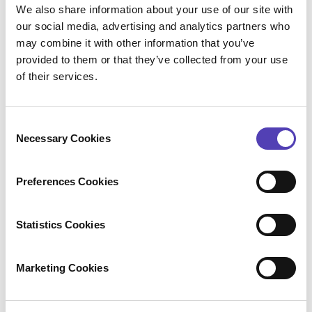
We also share information about your use of our site with
concertation avec eux, de nouvelles
our social media, advertising and analytics partners who
fonctionnalités pour ce secteur, notamment un
may combine it with other information that you’ve
module permettant d’importer les informations
provided to them or that they’ve collected from your use
des brevets à partir du registre
of their services.
pharmaceutique.
Nous nous sommes ainsi concentrés sur les
C
relations entre le produit et la PI, que nous
Necessary Cookies
o
avons cherché à mieux représenter
n
visuellement dans les fiches correspondantes,
s
Preferences Cookies
afin de traduire leur dynamisme. Cela s’avère
e
d’autant plus important pour la gestion des
n
prolongations de brevet au Japon. En effet, le
t
Statistics Cookies
brevet de base est susceptible d’avoir
S
plusieurs autorisations de mise sur le marché,
e
Marketing Cookies
l
et donc plusieurs prolongations.
e
Nous avons l’intention de continuer à enrichir la
c