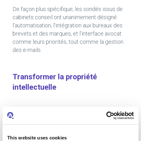
De façon plus spécifique, les sondés issus de
cabinets conseil ont unanimement désigné
l'automatisation, l'intégration aux bureaux des
brevets et des marques, et l'interface avocat
comme leurs priorités, tout comme la gestion
des e-mails.
Transformer la propriété
intellectuelle
Les réponses obtenues par notre enquête n'ont
fait que renforcer le concept que nous avions
présenté il y a quelques années, basé sur l'idée
de transformer la propriété intellectuelle en
This website uses cookies