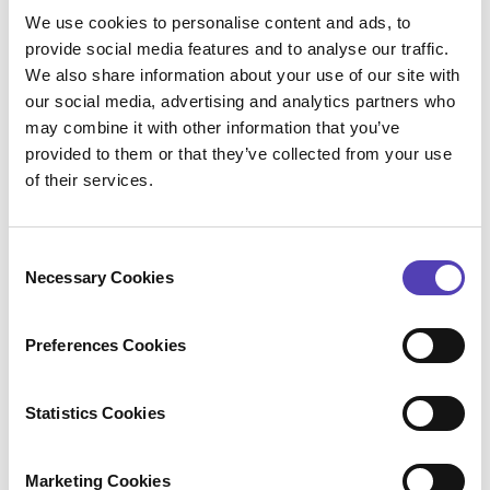
succès commercial, une notion autour de
We use cookies to personalise content and ads, to
laquelle nous avons construit AQX. Notre vision
provide social media features and to analyse our traffic.
de l'évolution de notre plateforme revêt une
We also share information about your use of our site with
dimension commerciale à la fois opérationnelle
our social media, advertising and analytics partners who
et stratégique, faisant ainsi le lien entre une
may combine it with other information that you’ve
perspective centrée sur la propriété
provided to them or that they’ve collected from your use
intellectuelle et une perspective plus
of their services.
commerciale. C'est cette tendance qui a été
soulignée par le
Hyperion MarketView™ Report
C
2020
, qui faisait état d'un
"changement
Necessary Cookies
o
fondamental, s'éloignant d'une gestion de la PI
n
purement juridique ou basée sur les actifs, pour
s
Preferences Cookies
se rapprocher d'une gestion centrée autour de
e
l'impact du portefeuille de PI d'une
n
organisation sur ses affaires, et vice-versa."
.
t
Statistics Cookies
S
e
Marketing Cookies
Armés du retour de plus de 300 sondés, nous