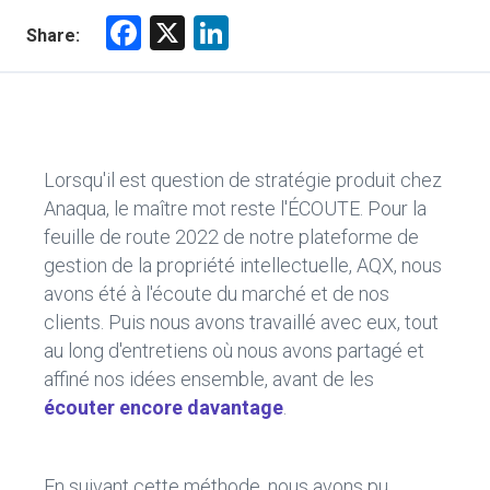
F
X
Li
Share:
a
nk
ce
e
b
dI
o
n
Lorsqu'il est question de stratégie produit chez
ok
Anaqua, le maître mot reste l'ÉCOUTE. Pour la
feuille de route 2022 de notre plateforme de
gestion de la propriété intellectuelle, AQX, nous
avons été à l'écoute du marché et de nos
clients. Puis nous avons travaillé avec eux, tout
au long d'entretiens où nous avons partagé et
affiné nos idées ensemble, avant de les
écouter encore davantage
.
En suivant cette méthode, nous avons pu