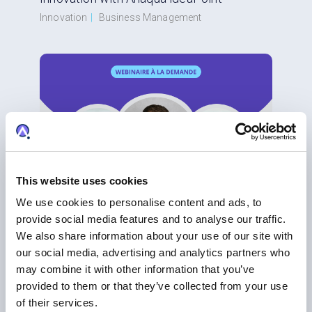
Innovation
|
Business Management
This website uses cookies
We use cookies to personalise content and ads, to
provide social media features and to analyse our traffic.
WEBINAIRE
We also share information about your use of our site with
Webinaire: IA, Innovation et Propriété
our social media, advertising and analytics partners who
Intellectuelle
may combine it with other information that you’ve
Brevets
|
Marques
|
Innovation
|
IA
provided to them or that they’ve collected from your use
of their services.