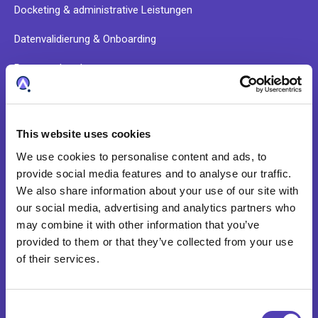
Docketing & administrative Leistungen
Datenvalidierung & Onboarding
Patentrecherchen
ÜBER UNS
This website uses cookies
We use cookies to personalise content and ads, to
Unsere Geschichte
provide social media features and to analyse our traffic.
We also share information about your use of our site with
Unternehmenskultur
our social media, advertising and analytics partners who
may combine it with other information that you’ve
Verhaltenskodex
provided to them or that they’ve collected from your use
Das Anaqua-Erlebnis
of their services.
Kundenreferenzen
C
Leadership Team