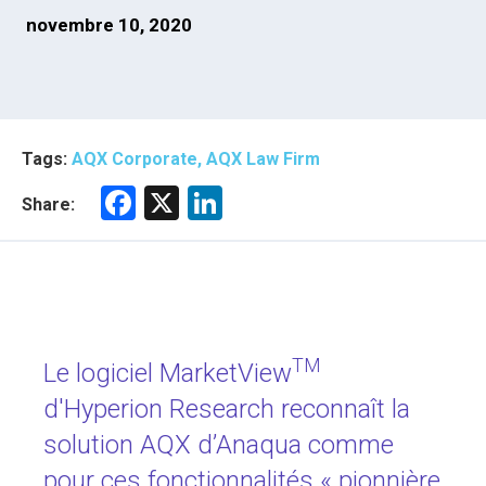
novembre 10, 2020
Tags:
AQX Corporate, AQX Law Firm
F
X
Li
Share:
a
nk
ce
e
b
dI
o
n
TM
ok
Le logiciel MarketView
d'Hyperion Research reconnaît la
solution AQX d’Anaqua comme
pour ces fonctionnalités « pionnière