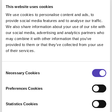
Market Intelligence pour les solutions
This website uses cookies
juridiques. Les leaders, innovateurs et
créateurs de tendances de la profession en
We use cookies to personalise content and ads, to
sont venus à faire confiance à Hyperion
provide social media features and to analyse our traffic.
We also share information about your use of our site with
Research en tant que fournisseur indépendant
our social media, advertising and analytics partners who
d'études de marché, d'analyses et de services
may combine it with other information that you’ve
de conseil. Ils fournissent un aperçu inégalé
provided to them or that they’ve collected from your use
des principales tendances en matière de
of their services.
stratégie, d'opérations et de technologie
juridiques. La recherche et l'analyse
comparative d'Hyperion basées sur les
C
analyses informe 8 sélections de systèmes sur
Necessary Cookies
o
10 chaque année.
n
s
Pour plus d'informations, visitez
Preferences Cookies
e
www.hyperiongp.com
.
n
t
Statistics Cookies
S