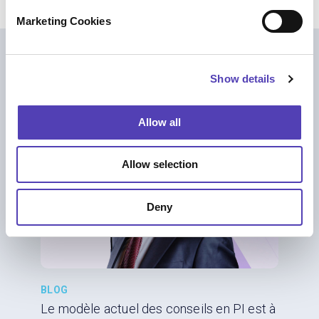
e
Marketing Cookies
l
e
c
Lecture complémentaire
Show details
t
i
o
Allow all
n
Allow selection
Deny
BLOG
Le modèle actuel des conseils en PI est à