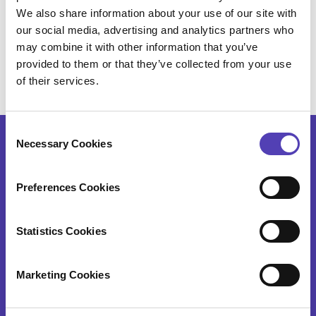
We also share information about your use of our site with
our social media, advertising and analytics partners who
may combine it with other information that you’ve
provided to them or that they’ve collected from your use
of their services.
C
Necessary Cookies
o
n
アナクア製品
s
Preferences Cookies
e
n
AQX 知的財産総合管理ソリューション
t
Statistics Cookies
S
AQX 特許事務所ソリューション
e
Marketing Cookies
l
AQX ファーマ （AQX医薬特許管理）
e
特許調査と分析
c