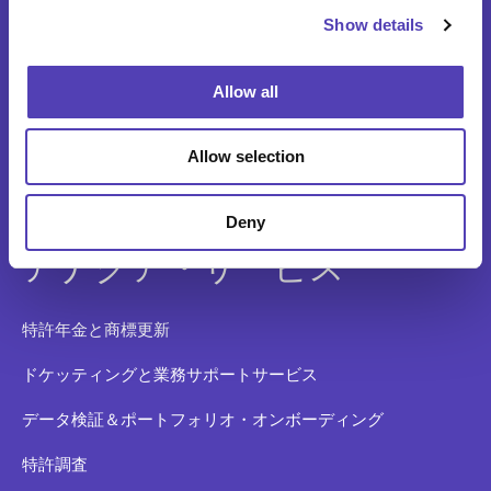
Show details
t
知財費用予測
i
o
アプリケーションの システム統合
Allow all
n
ideaPoint 発明管理
Allow selection
タイムキャプチャ機能
Deny
アナクア・サービス
特許年金と商標更新
ドケッティングと業務サポートサービス
データ検証＆ポートフォリオ・オンボーディング
特許調査