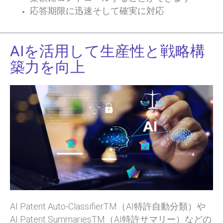
応答期限に迅速そして確実に対応
AIを活用して生産性と戦略構
築力を向上
AI Patent Auto-ClassifierTM（AI特許自動分類）や
AI Patent SummariesTM（AI特許サマリー）などの