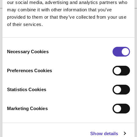
our social media, advertising and analytics partners who
may combine it with other information that you’ve
組織のイノベーションパイプ
provided to them or that they’ve collected from your use
of their services.
ラインの透明性を確保
C
Necessary Cookies
o
n
s
Preferences Cookies
e
n
t
Statistics Cookies
S
e
Marketing Cookies
l
新たな強化機能により、研究開発チームと知財チ
e
ームがアイデアをさらに効果的に把握したり、知
c
財保護を念頭においたチーム間のコラボレーショ
Show details
t