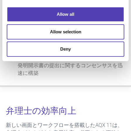
ンを最適に実行することが可能になります。
i
o
発明の進捗状況を特許ファミリーデータと共
Allow all
n
に表示、関係者間の発明に関する可視性を向
上
Allow selection
研究開発マネージャー、コンサルタント、
SME（関連領域専門家）などを含む、発明に
Deny
対する全関係者を容易に表示・管理
フレキシブルに構成可能な承認プロセスで、
発明開示書の提出に関するコンセンサスを迅
速に構築
弁理士の効率向上
新しい画面とワークフローを搭載したAQX 11は、