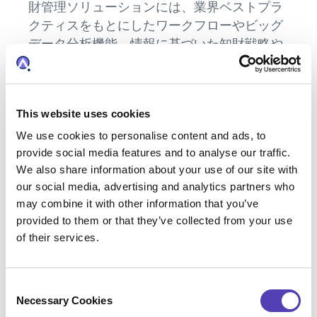
財管理ソリューションには、業界ベストプラ
クティスをもとにしたワークフローやビッグ
データ分析機能、情報に基づいた知財戦略や
意思決定、知財業務を効率化するスマートな
ビジネス業務環境を可能にするテクノロジー
が統合されています。アナクアのソリューシ
This website uses cookies
ョンは、米国の特許申請数トップ100の企業
やグローバルブランドの半数以上に採用され
We use cookies to personalise content and ads, to
ているほか、世界中の多くの特許法律事務所
provide social media features and to analyse our traffic.
We also share information about your use of our site with
でも利用されています。知財管理のニーズを
our social media, advertising and analytics partners who
満たすソリューションとして知財エグゼクテ
may combine it with other information that you’ve
ィブ、弁理士、弁護士、パラリーガル、知財
provided to them or that they’ve collected from your use
関係者、発明者など、200万人以上のユーザ
of their services.
ーに世界中で使用されています。本社を米国
ボストンに構え、米国各地、ヨーロッパ、ア
ジア太平洋地域に拠点を有しています。会社
C
詳細は、ウェブサイト
anaqua.com
または
Necessary Cookies
o