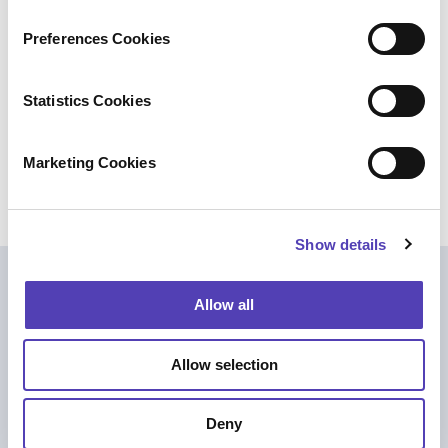
LinkedIn
をご覧ください。
n
s
Preferences Cookies
e
アナクア パブリック・リレーションズ（広
n
報）：
t
Statistics Cookies
S
お問合せ先
media@anaqua.com
e
Marketing Cookies
l
e
c
Show details
t
i
o
ほかも読む
Allow all
n
Allow selection
Deny