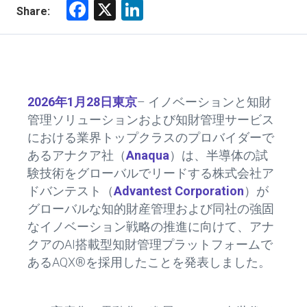
F
X
Li
Share:
a
nk
ce
e
b
dI
o
n
2026年1月28日東京
– イノベーションと知財
ok
管理ソリューションおよび知財管理サービス
における業界トップクラスのプロバイダーで
あるアナクア社（
Anaqua
）は、半導体の試
験技術をグローバルでリードする株式会社ア
ドバンテスト（
Advantest Corporation
）が
グローバルな知的財産管理および同社の強固
なイノベーション戦略の推進に向けて、アナ
クアのAI搭載型知財管理プラットフォームで
あるAQX®を採用したことを発表しました。