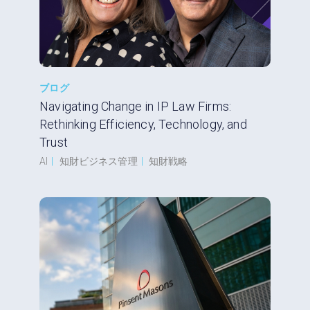
ブログ
Navigating Change in IP Law Firms:
Rethinking Efficiency, Technology, and
Trust
AI
|
知財ビジネス管理
|
知財戦略