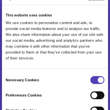
アナクア・サービス
This website uses cookies
We use cookies to personalise content and ads, to
特許年金と商標更新
provide social media features and to analyse our traffic.
ドケッティングと業務サポートサービス
We also share information about your use of our site with
our social media, advertising and analytics partners who
データ検証＆ポートフォリオ・オンボーディング
may combine it with other information that you’ve
provided to them or that they’ve collected from your use
特許調査
of their services.
アナクアについて
C
Necessary Cookies
o
n
会社沿革
s
Preferences Cookies
e
アナクアのカルチャーについて
n
経営陣