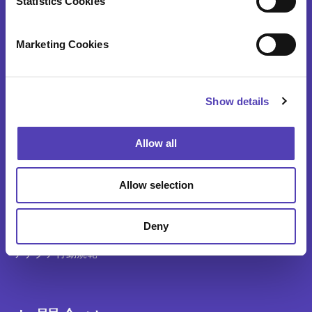
t
Statistics Cookies
S
ニュース
e
Marketing Cookies
l
日本チームについて
e
アナクア行動規範
c
Show details
t
アナクア・エクスペリエンス
i
o
AI活用の取り組みと機能
Allow all
n
お客様の声
Allow selection
各国拠点
採用情報
Deny
アナクア行動規範