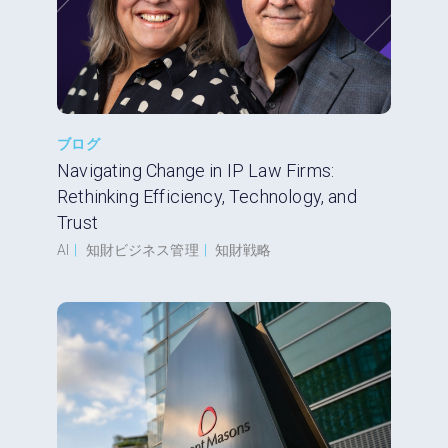
ブログ
Navigating Change in IP Law Firms:
Rethinking Efficiency, Technology, and
Trust
AI
|
知財ビジネス管理
|
知財戦略