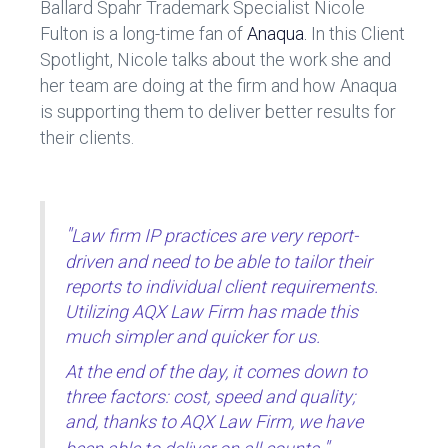
o
n
Ballard Spahr Trademark Specialist Nicole
ok
Fulton is a long-time fan of
Anaqua.
In this Client
Spotlight, Nicole talks about the work she and
her team are doing at the firm and how Anaqua
is supporting them to deliver better results for
their clients.
"
Law firm IP practices are very report-
driven and need to be able to tailor their
reports to individual client requirements.
Utilizing AQX Law Firm has made this
much simpler and quicker for us.
At the end of the day, it comes down to
three factors: cost, speed and quality;
and, thanks to AQX Law Firm, we have
"