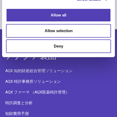
Innomotics Selects Anaqua to Power
i
Global IP Management
o
Allow all
知財ビジネス管理
n
Allow selection
Deny
アナクア製品
AQX 知的財産総合管理ソリューション
AQX 特許事務所ソリューション
AQX ファーマ （AQX医薬特許管理）
特許調査と分析
知財費用予測