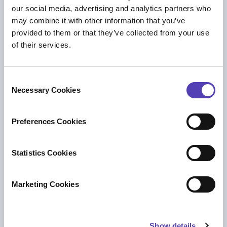
our social media, advertising and analytics partners who
may combine it with other information that you’ve
ケーススタディ＆クライアント紹介
provided to them or that they’ve collected from your use
Pinsent Masons on the Future of IP, AI and
of their services.
Innovation
知財ビジネス管理
C
Necessary Cookies
o
n
s
Preferences Cookies
e
n
t
Statistics Cookies
S
e
Marketing Cookies
l
e
c
プレス情報
Show details
t