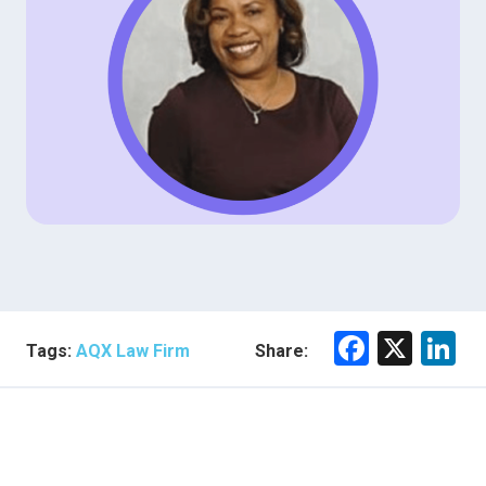
F
X
Li
Tags:
AQX Law Firm
Share:
a
n
ce
e
b
dI