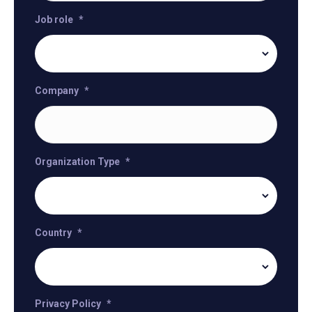
Job role
*
Company
*
Organization Type
*
Country
*
Privacy Policy
*