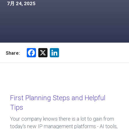
7月 24, 2025
F
X
Li
Share:
a
nk
ce
e
b
dI
o
n
ok
First Planning Steps and Helpful
Tips
Your company knows there is a lot to gain from
today's new IP management platforms - AI tools,