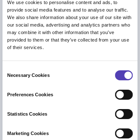
We use cookies to personalise content and ads, to
provide social media features and to analyse our traffic.
We also share information about your use of our site with
our social media, advertising and analytics partners who
may combine it with other information that you’ve
provided to them or that they’ve collected from your use
of their services.
ブログ
Navigating Change in IP Law Firms:
C
Rethinking Efficiency, Technology, and
Necessary Cookies
o
Trust
n
AI
|
知財ビジネス管理
|
知財戦略
s
Preferences Cookies
e
n
t
Statistics Cookies
S
e
Marketing Cookies
l