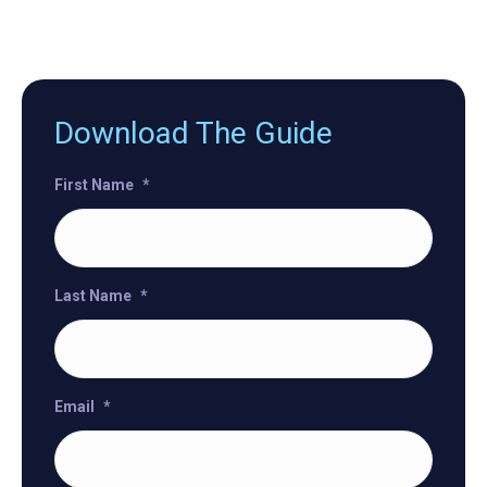
Download The Guide
First Name
*
Last Name
*
Email
*