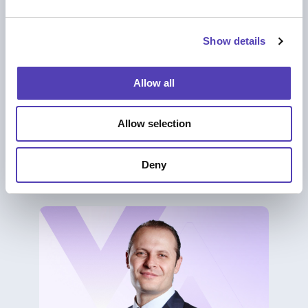
e
c
Show details
t
i
o
Allow all
n
ケーススタディ＆クライアント紹介
AIで国際特許業務を効率化した
Allow selection
RaySearch Laboratories（レイサーチ・
ラボラトリーズ）の事例
Deny
発明