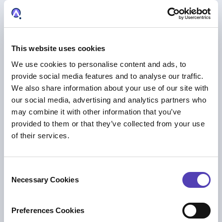
ケーススタディ＆クライアント紹介
Pinsent Masons Elevates IP Innovation
with Anaqua’s RightHub® Platform
This website uses cookies
知財ビジネス管理
We use cookies to personalise content and ads, to
provide social media features and to analyse our traffic.
We also share information about your use of our site with
our social media, advertising and analytics partners who
may combine it with other information that you’ve
provided to them or that they’ve collected from your use
of their services.
C
Necessary Cookies
o
n
ケーススタディ＆クライアント紹介
s
Preferences Cookies
Pinsent Masons on the Future of IP, AI and
e