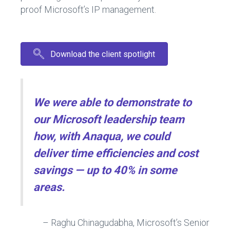
proof Microsoft’s IP management.
Download the client spotlight
We were able to demonstrate to
our Microsoft leadership team
how, with Anaqua, we could
deliver time efficiencies and cost
savings — up to 40% in some
areas.
– Raghu Chinagudabha, Microsoft’s Senior