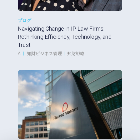
ブログ
Navigating Change in IP Law Firms:
Rethinking Efficiency, Technology, and
Trust
AI
|
知財ビジネス管理
|
知財戦略