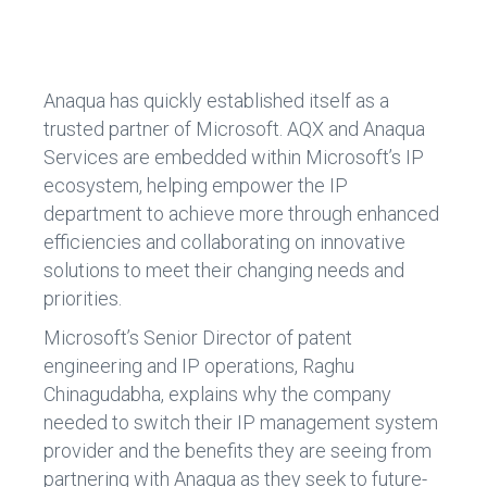
ce
e
b
dI
o
n
Anaqua has quickly established itself as a
ok
trusted partner of Microsoft. AQX and Anaqua
Services are embedded within Microsoft’s IP
ecosystem, helping empower the IP
department to achieve more through enhanced
efficiencies and collaborating on innovative
solutions to meet their changing needs and
priorities.
Microsoft’s Senior Director of patent
engineering and IP operations, Raghu
Chinagudabha, explains why the company
needed to switch their IP management system
provider and the benefits they are seeing from
partnering with Anaqua as they seek to future-