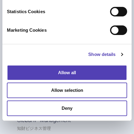
n
Innovation
t
Statistics Cookies
知財ビジネス管理
S
e
Marketing Cookies
l
e
c
Show details
t
i
o
Allow all
n
Allow selection
プレス情報
Deny
Innomotics Selects Anaqua to Power
Global IP Management
知財ビジネス管理