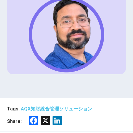
Tags:
AQX知財総合管理ソリューション
F
X
Li
Share:
a
nk