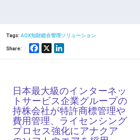
Tags:
AQX知財総合管理ソリューション
F
X
Li
Share:
a
nk
ce
e
b
dI
o
n
日本最大級のインターネッ
ok
トサービス企業グループの
持株会社が
特許商標管理や
費用管理、ライセンシング
プロセス強化に
アナクア