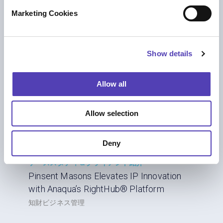
e
AI
|
知財ビジネス管理
|
知財戦略
Marketing Cookies
l
e
c
Show details
t
i
o
Allow all
n
Allow selection
Deny
ケーススタディ＆クライアント紹介
Pinsent Masons Elevates IP Innovation
with Anaqua’s RightHub® Platform
知財ビジネス管理