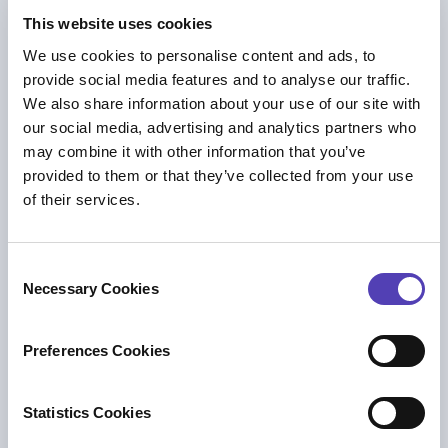
This website uses cookies
ほかも読む
We use cookies to personalise content and ads, to
provide social media features and to analyse our traffic.
We also share information about your use of our site with
our social media, advertising and analytics partners who
may combine it with other information that you’ve
provided to them or that they’ve collected from your use
of their services.
C
Necessary Cookies
o
n
s
Preferences Cookies
e
ブログ
n
Navigating Change in IP Law Firms:
t
Statistics Cookies
Rethinking Efficiency, Technology, and
S
Trust