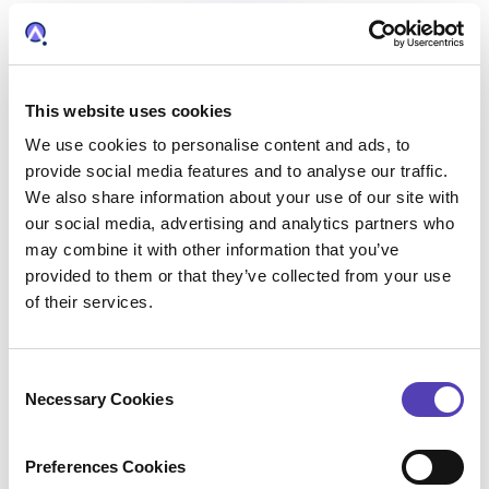
WEBINAIRES À LA DEMANDE
AcclaimIP Search & Analytics
This website uses cookies
We use cookies to personalise content and ads, to
Accédez à des analyses
provide social media features and to analyse our traffic.
stratégiques sur les brevets
We also share information about your use of our site with
our social media, advertising and analytics partners who
Impossible de rédiger des brevets de qualité ni de
may combine it with other information that you’ve
maintenir un portefeuille solide sans analyse, aussi
provided to them or that they’ve collected from your use
bien sur vos propres actifs que sur ceux des
of their services.
concurrents.
Avec AQX, les résultats de cette veille sont à portée
C
de main dans le module intégré de
recherche et
Necessary Cookies
o
analyse de brevets AcclaimIP™
. Recherchez et
n
extrayez des informations sur plus de 150 millions
s
Preferences Cookies
de documents provenant de plus de 100 pays.
e