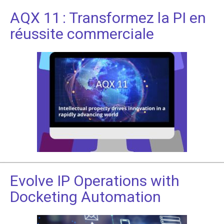
AQX 11 : Transformez la PI en
réussite commerciale
Evolve IP Operations with
Docketing Automation