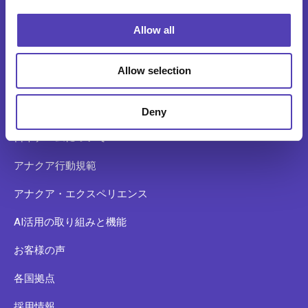
i
o
会社沿革
Allow all
n
アナクアのカルチャーについて
Allow selection
経営陣
ニュース
Deny
日本チームについて
アナクア行動規範
アナクア・エクスペリエンス
AI活用の取り組みと機能
お客様の声
各国拠点
採用情報