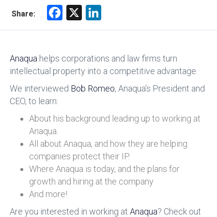
F
X
Li
Share:
a
nk
ce
e
b
dI
Anaqua
helps corporations and law firms turn
o
n
intellectual property into a competitive advantage.
ok
We interviewed
Bob Romeo
, Anaqua’s President and
CEO, to learn:
About his background leading up to working at
Anaqua.
All about Anaqua, and how they are helping
companies protect their IP.
Where Anaqua is today, and the plans for
growth and hiring at the company
And more!
Are you interested in working at
Anaqua
? Check out