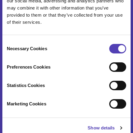
our social media, advertising and analytics partners who
may combine it with other information that you’ve
ideaPoint 発明管理
provided to them or that they’ve collected from your use
of their services.
タイムキャプチャ機能
C
アナクア・サービス
Necessary Cookies
o
n
s
特許年金と商標更新
Preferences Cookies
e
ドケッティングと業務サポートサービス
n
t
Statistics Cookies
データ検証＆ポートフォリオ・オンボーディング
S
e
特許調査
Marketing Cookies
l
e
c
アナクアについて
Show details
t