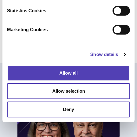
n
t
Statistics Cookies
筆者：ヴィンセント・ブラウト（シニア・バ
S
e
イス・プレジデント プロダクト＆イノベーシ
Marketing Cookies
l
ョン）
e
c
Show details
t
i
o
Allow all
n
Weitere Lektüre
Allow selection
Deny