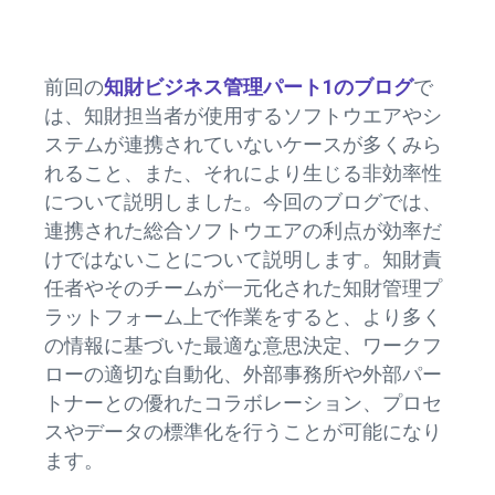
ce
e
b
dI
o
n
前回の
知財ビジネス管理パート1のブログ
で
ok
は、知財担当者が使用するソフトウエアやシ
ステムが連携されていないケースが多くみら
れること、また、それにより生じる非効率性
について説明しました。今回のブログでは、
連携された総合ソフトウエアの利点が効率だ
けではないことについて説明します。知財責
任者やそのチームが一元化された知財管理プ
ラットフォーム上で作業をすると、より多く
の情報に基づいた最適な意思決定、ワークフ
ローの適切な自動化、外部事務所や外部パー
トナーとの優れたコラボレーション、プロセ
スやデータの標準化を行うことが可能になり
ます。