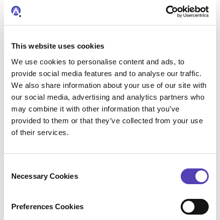
第三者機関（ハイペリオン）によるアナクア
ソリューションAQXの評価が説明された
「2022年度版ハイペリオンベンダービューレ
This website uses cookies
ポート」
もあわせてご覧下さい。
We use cookies to personalise content and ads, to
provide social media features and to analyse our traffic.
【AQX®知的財産総合管理ソリューション】
We also share information about your use of our site with
知財ソリューション業界におけるリーダーシ
our social media, advertising and analytics partners who
ップと革新性が
may combine it with other information that you’ve
高評価を獲得
provided to them or that they’ve collected from your use
of their services.
C
Necessary Cookies
o
n
s
Preferences Cookies
e