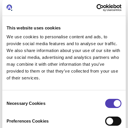
les outils de décision juridique les plus
efficaces pour transformer leur propriété
intellectuelle en valeur.
This website uses cookies
Pour en savoir plus, consultez le rapport
We use cookies to personalise content and ads, to
VendorView™ d'Hyperion 2022
.
provide social media features and to analyse our traffic.
We also share information about your use of our site with
Hyperion a récemment reconnu la plate-forme
our social media, advertising and analytics partners who
intégrée AQX comme leader du marché et
may combine it with other information that you’ve
hautement innovante.
provided to them or that they’ve collected from your use
of their services.
C
Necessary Cookies
o
n
s
Preferences Cookies
e