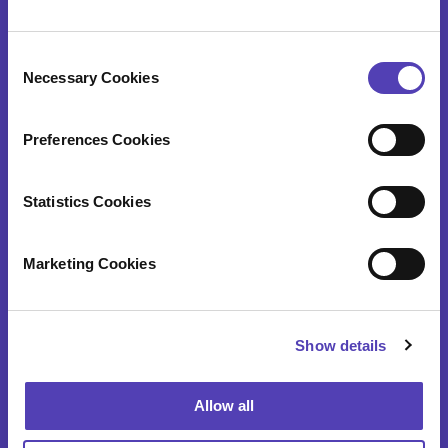
日本チームについて
C
アナクア行動規範
Necessary Cookies
o
n
アナクア・エクスペリエンス
s
Preferences Cookies
AI活用の取り組みと機能
e
n
お客様の声
t
Statistics Cookies
S
各国拠点
e
Marketing Cookies
l
採用情報
e
アナクア行動規範
c
Show details
t
i
o
お問合せ
Allow all
n