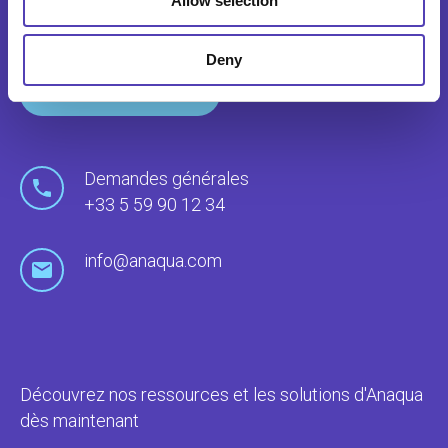
Allow selection
bureaux et d'agents locaux.
Deny
Nous Contacter
Demandes générales
+33 5 59 90 12 34
info@anaqua.com
Découvrez nos ressources et les solutions d'Anaqua
dès maintenant