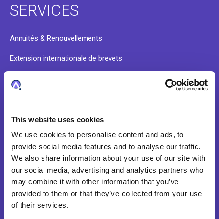
SERVICES
Annuités & Renouvellements
Extension internationale de brevets
Saisie & services administratifs
Validation de données & intégration
Recherche de brevets
This website uses cookies
We use cookies to personalise content and ads, to
provide social media features and to analyse our traffic.
À PROPOS
We also share information about your use of our site with
our social media, advertising and analytics partners who
may combine it with other information that you’ve
Notre histoire
provided to them or that they’ve collected from your use
of their services.
Culture d’entreprise